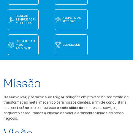
BUSCAR
RESPEITO ÀS
SEMPRE POR
PESSOAS
MELHORIAS
RESPEITO AO
MEIO
QUALIDADE
AMBIENTE
Missão
Desenvolver, produzir e entregar
soluções em projetos no segmento de
transformação metal mecânico para nossos clientes, a fim de conquistar a
sua
preferência
e estabelecer
confiabilidade
em nossos serviços,
enquanto asseguramos a criação de valor e a sustentabilidade do nosso
negócio.